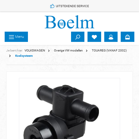
 de hoofdinhoud
UITSTEKENDE SERVICE
Menu
Je bent hier:
VOLKSWAGEN
Overige VW modellen
TOUAREG (VANAF 2002)
Koelsysteem