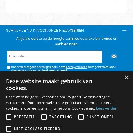
SCHRIJF JE NU IN VOOR ONZE NIEUWSBRIEF!
Altijd als eerste op de hoogte van nieuwe artikelen, trends en
aanbiedingen.
E-
mailadres*
Door verder te gaan bevestigt u dat u onze
privacyverklaring
hebt gelezen en onze
algemene voorwaarden
heeft geaccepteerd.
×
Deze website maakt gebruik van
TELEFONISCH CONTACT:
cookies.
KLANTENSERVICE
Deze website gebruikt cookies om uw gebruikerservaring te
verbeteren. Door onze website te gebruiken, stemt u in met alle
ALGEMENE INFORMATIE
cookies in overeenstemming met ons Cookiebeleid.
Lees verder
BETAAL- & VERZENDMETHODEN
PRESTATIE
TARGETING
FUNCTIONEEL
NIET-GECLASSIFICEERD