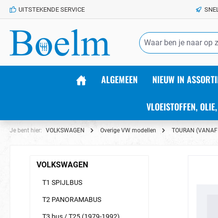
UITSTEKENDE SERVICE
SNE
de hoofdinhoud
ALGEMEEN
NIEUW IN ASSORTI
VLOEISTOFFEN, OLIE,
Je bent hier:
VOLKSWAGEN
Overige VW modellen
TOURAN (VANAF
VOLKSWAGEN
T1 SPIJLBUS
T2 PANORAMABUS
T3 bus / T25 (1979-1992)