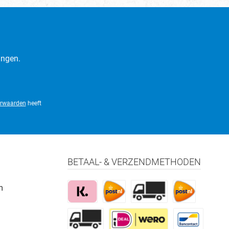
ingen.
rwaarden
heeft
BETAAL- & VERZENDMETHODEN
m