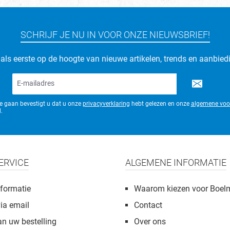
SCHRIJF JE NU IN VOOR ONZE NIEUWSBRIEF!
d als eerste op de hoogte van nieuwe artikelen, trends en aanbied
E-
mailadres*
te gaan bevestigt u dat u onze
privacyverklaring
hebt gelezen en onze
algemene voo
.
ERVICE
ALGEMENE INFORMATIE
formatie
Waarom kiezen voor Boel
via email
Contact
an uw bestelling
Over ons