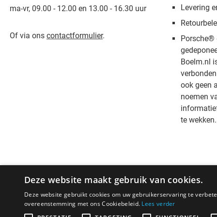
Levering e
ma-vr, 09.00 - 12.00 en 13.00 - 16.30 uur
Retourbele
Of via ons
contactformulier
.
Porsche® 
gedeponee
Boelm.nl i
verbonden 
ook geen a
noemen van
informatie
te wekken.
Deze website maakt gebruik van cookies.
Deze website gebruikt cookies om uw gebruikerservaring te verbeter
overeenstemming met ons Cookiebeleid.
Lees verder