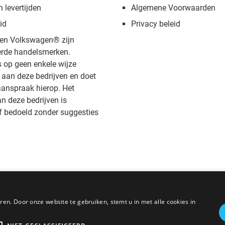
n levertijden
Algemene Voorwaarden
id
Privacy beleid
en Volkswagen® zijn
rde handelsmerken.
s op geen enkele wijze
aan deze bedrijven en doet
anspraak hierop. Het
 deze bedrijven is
f bedoeld zonder suggesties
en. Door onze website te gebruiken, stemt u in met alle cookies in
* Alle prijzen zijn inclusief BTW, exclusief verzendkosten.