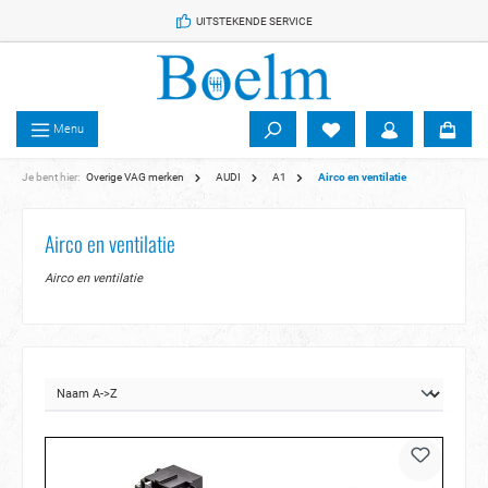
 de hoofdinhoud
UITSTEKENDE SERVICE
Menu
Je bent hier:
Overige VAG merken
AUDI
A1
Airco en ventilatie
Airco en ventilatie
Airco en ventilatie