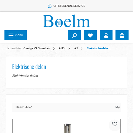
 de hoofdinhoud
UITSTEKENDE SERVICE
Menu
Je bent hier:
Overige VAG merken
AUDI
A5
Elektrische delen
Elektrische delen
Elektrische delen