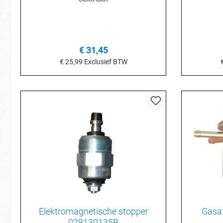
€ 31,45
€ 25,99
Exclusief BTW
In het winkelmandje
I
Elektromagnetische stopper
Gasaf
028130135B