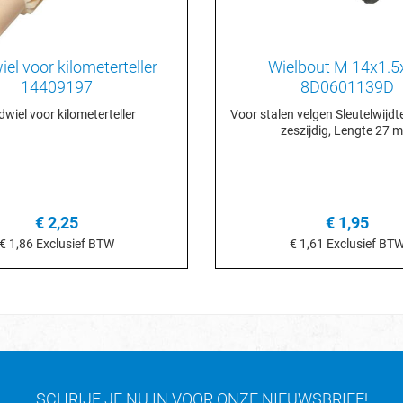
el voor kilometerteller
Wielbout M 14x1.5
14409197
8D0601139D
wiel voor kilometerteller
Voor stalen velgen Sleutelwijdt
zeszijdig, Lengte 27 
€ 2,25
€ 1,95
€ 1,86
Exclusief BTW
€ 1,61
Exclusief BT
n het winkelmandje
In het winkelmand
SCHRIJF JE NU IN VOOR ONZE NIEUWSBRIEF!