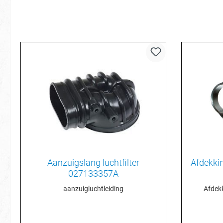
Aanzuigslang luchtfilter
Afdekkin
027133357A
aanzuigluchtleiding
Afdekk