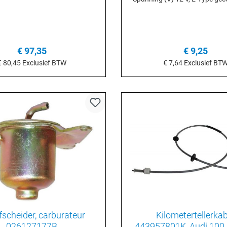
€ 97,35
€ 9,25
€ 80,45
Exclusief BTW
€ 7,64
Exclusief BT
n het winkelmandje
In het winkelmand
scheider, carburateur
Kilometertellerkab
026127177B
443957801K, Audi 100 (08/82-