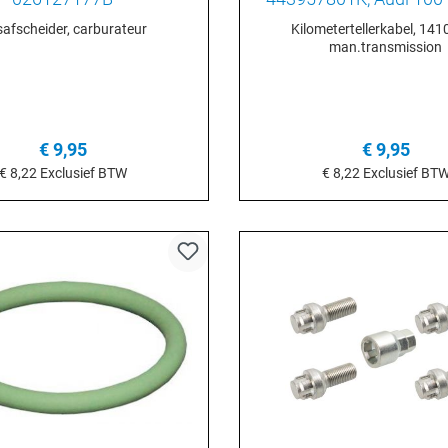
12/87)
afscheider, carburateur
Kilometertellerkabel, 14
man.transmission
€ 9,95
€ 9,95
€ 8,22
Exclusief BTW
€ 8,22
Exclusief BT
n het winkelmandje
In het winkelmand