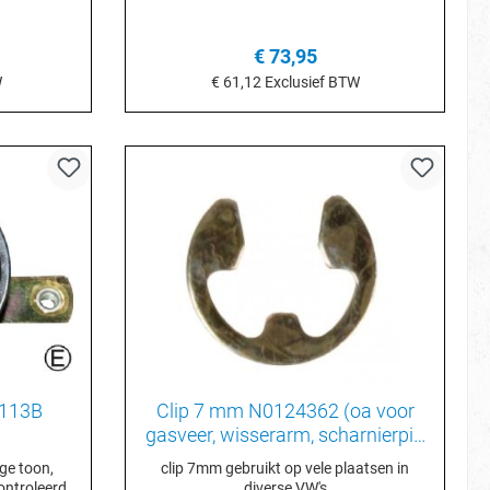
€ 73,95
W
€ 61,12
Exclusief BTW
je
In het winkelmandje
111951113B
Clip 7 mm N0124362 (oa voor
gasveer, wisserarm, scharnierpin
etc)
ge toon,
clip 7mm gebruikt op vele plaatsen in
ontroleerd
diverse VW's