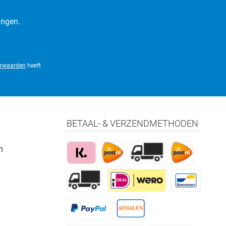
ingen.
rwaarden
heeft
BETAAL- & VERZENDMETHODEN
m