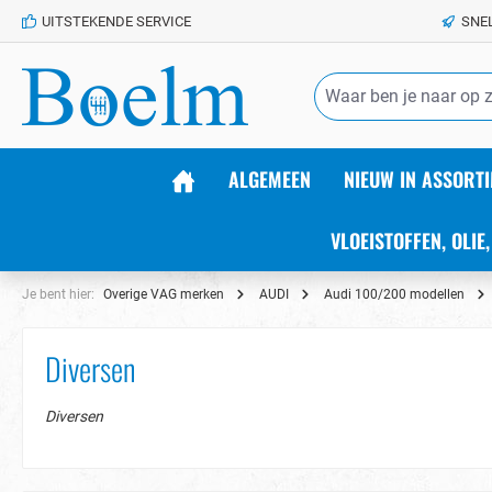
UITSTEKENDE SERVICE
SNE
de hoofdinhoud
ALGEMEEN
NIEUW IN ASSORTI
VLOEISTOFFEN, OLIE,
Je bent hier:
Overige VAG merken
AUDI
Audi 100/200 modellen
Diversen
Diversen