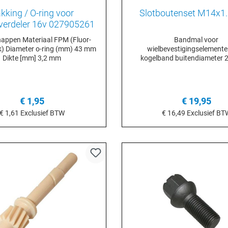
kking / O-ring voor
Slotboutenset M14x1.
verdeler 16v 027905261
iaal FPM (Fluor-
Bandmal voor
 43 mm
wielbevestigingselem
Dikte [mm] 3,2 mm
kogelband buitendiameter 23,7 mm
buitendraad M14 x 1,5 kwaliteitsgraad
8.8 lengte 53,5 mm lengte onder
kop 29 mm materiaal staal
oppervlak verchro
€ 1,95
€ 19,95
schroefdaadlengte 2
€ 1,61
Exclusief BTW
sleutelwijdte (metrisch
€ 16,49
Exclusief BT
sleutelwijdte (metrisch
n het winkelmandje
In het winkelmand