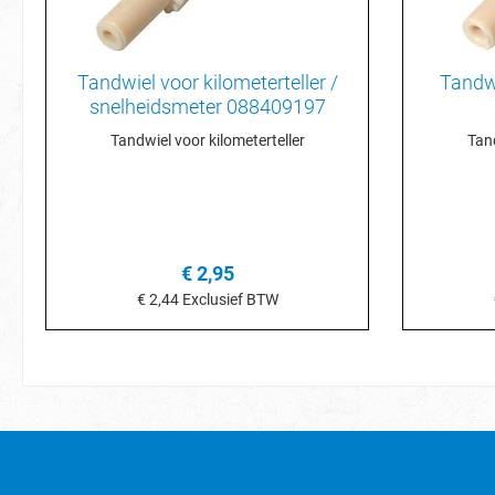
Tandwiel voor kilometerteller /
Tandwi
snelheidsmeter 088409197
Tandwiel voor kilometerteller
Tand
€ 2,95
€ 2,44
Exclusief BTW
In het winkelmandje
I