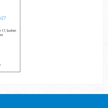
x27
e 17, buiten
mm
W
je