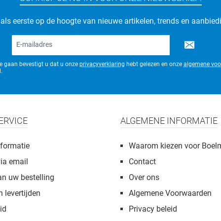
d als eerste op de hoogte van nieuwe artikelen, trends en aanbied
E-
mailadres*
te gaan bevestigt u dat u onze
privacyverklaring
hebt gelezen en onze
algemene voo
.
ERVICE
ALGEMENE INFORMATIE
formatie
Waarom kiezen voor Boel
via email
Contact
an uw bestelling
Over ons
n levertijden
Algemene Voorwaarden
id
Privacy beleid