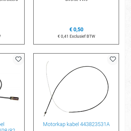
€ 0,50
W
€ 0,41
Exclusief BTW
je
In het winkelmandje
el
Motorkap kabel 443823531A