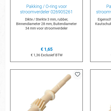
Pakking / O-ring voor
Pa
stroomverdeler 026905261
stroom
Dikte / Sterkte 3 mm, rubber,
Eigenschappen Mater
Binnendiameter 28 mm, Buitendiameter
Kautschuk) Diameter o-ring (mm)
34 mm voor stroomverdeler
€ 1,65
€ 1,36
Exclusief BTW
In het winkelmandje
I