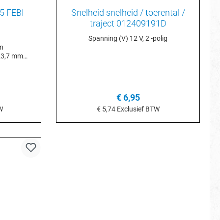
5 FEBI
Snelheid snelheid / toerental /
traject 012409191D
Spanning (V) 12 V, 2 -polig
enten
omd
€ 6,95
7 mm
) 17 mm
W
€ 5,74
Exclusief BTW
) 19 mm
je
Details