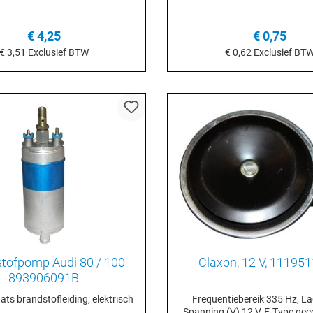
€ 4,25
€ 0,75
€ 3,51
Exclusief BTW
€ 0,62
Exclusief BT
n het winkelmandje
In het winkelmand
tofpomp Audi 80 / 100
Claxon, 12 V, 
893906091B
ts brandstofleiding, elektrisch
Frequentiebereik 335 Hz, La
Spanning (V) 12 V, E-Type gec