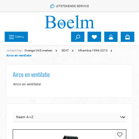
 de hoofdinhoud
UITSTEKENDE SERVICE
Menu
Je bent hier:
Overige VAG merken
SEAT
Alhambra 1996-2010
Airco en ventilatie
Airco en ventilatie
Airco en ventilatie