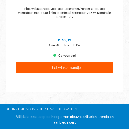
Inbouwplaats voor, voor voertuigen met/zonder airco, voor
voertuigen met stuur links, Nominaal vermogen 215 W, Nominale
stroom 12 V
€ 78,05
€ 64,50
Exclusief BTW
Op voorraad
In het winkelmandje
SCHRIJF JE NU IN VOOR ONZE NIEUWSBRIEF!
Altijd als eerste op de hoogte van nieuwe artikelen, trends en
aanbiedingen.