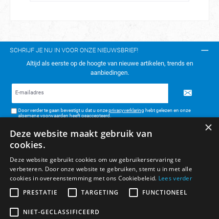
SCHRIJF JE NU IN VOOR ONZE NIEUWSBRIEF!
Altijd als eerste op de hoogte van nieuwe artikelen, trends en
aanbiedingen.
E-
mailadres*
Door verder te gaan bevestigt u dat u onze
privacyverklaring
hebt gelezen en onze
algemene voorwaarden
heeft geaccepteerd.
×
Deze website maakt gebruik van
TELEFONISCH CONTACT:
cookies.
KLANTENSERVICE
Deze website gebruikt cookies om uw gebruikerservaring te
verbeteren. Door onze website te gebruiken, stemt u in met alle
ALGEMENE INFORMATIE
cookies in overeenstemming met ons Cookiebeleid.
Lees verder
BETAAL- & VERZENDMETHODEN
PRESTATIE
TARGETING
FUNCTIONEEL
NIET-GECLASSIFICEERD