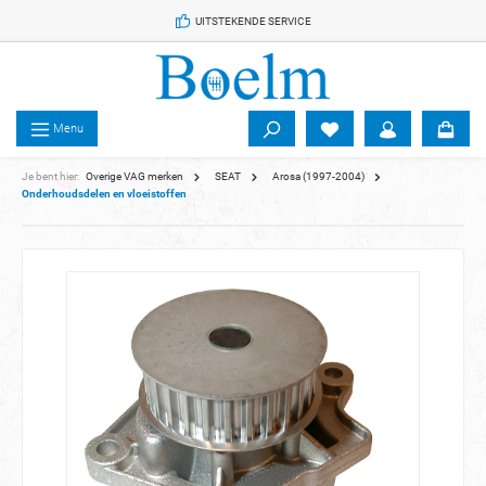
 de hoofdinhoud
UITSTEKENDE SERVICE
Menu
Je bent hier:
Overige VAG merken
SEAT
Arosa (1997-2004)
Onderhoudsdelen en vloeistoffen