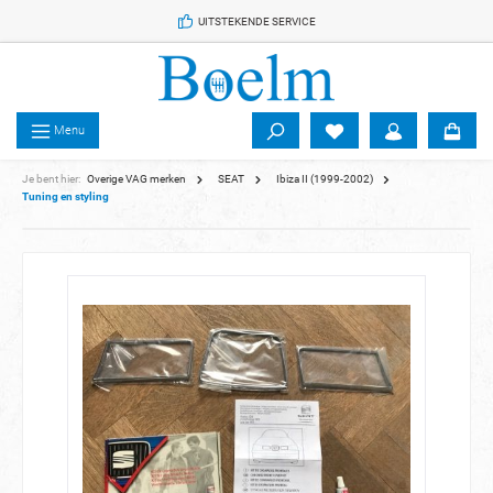
 de hoofdinhoud
UITSTEKENDE SERVICE
Menu
Je bent hier:
Overige VAG merken
SEAT
Ibiza II (1999-2002)
Tuning en styling