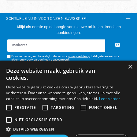
SCHRIJF JE NU IN VOOR ONZE NIEUWSBRIEF!
Altijd als eerste op de hoogte van nieuwe artikelen, trends en
aanbiedingen.
E-
mailadres*
Door verder te gaan bevestigt u dat u onze
privacyverklaring
hebt gelezen en onze
algemene voorwaarden
heeft geaccepteerd.
×
Deze website maakt gebruik van
TELEFONISCH CONTACT:
cookies.
KLANTENSERVICE
Deze website gebruikt cookies om uw gebruikerservaring te
verbeteren. Door onze website te gebruiken, stemt u in met alle
ALGEMENE INFORMATIE
cookies in overeenstemming met ons Cookiebeleid.
Lees verder
BETAAL- & VERZENDMETHODEN
PRESTATIE
TARGETING
FUNCTIONEEL
NIET-GECLASSIFICEERD
DETAILS WEERGEVEN