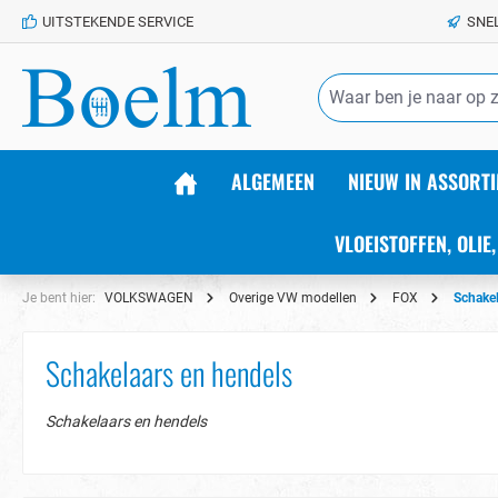
UITSTEKENDE SERVICE
SNE
de hoofdinhoud
ALGEMEEN
NIEUW IN ASSORTI
VLOEISTOFFEN, OLIE,
Je bent hier:
VOLKSWAGEN
Overige VW modellen
FOX
Schakel
Schakelaars en hendels
Schakelaars en hendels