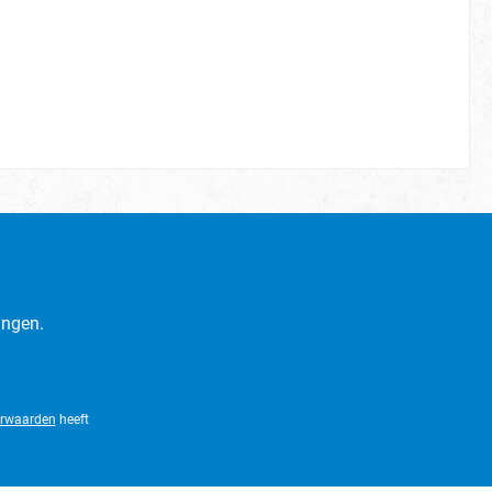
ingen.
rwaarden
heeft