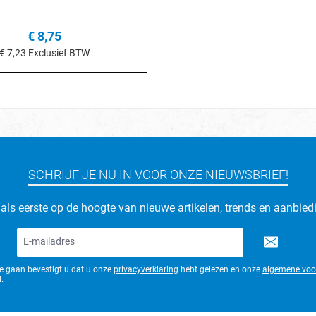
€ 8,75
€ 7,23
Exclusief BTW
n het winkelmandje
SCHRIJF JE NU IN VOOR ONZE NIEUWSBRIEF!
d als eerste op de hoogte van nieuwe artikelen, trends en aanbied
E-
mailadres*
te gaan bevestigt u dat u onze
privacyverklaring
hebt gelezen en onze
algemene voo
.