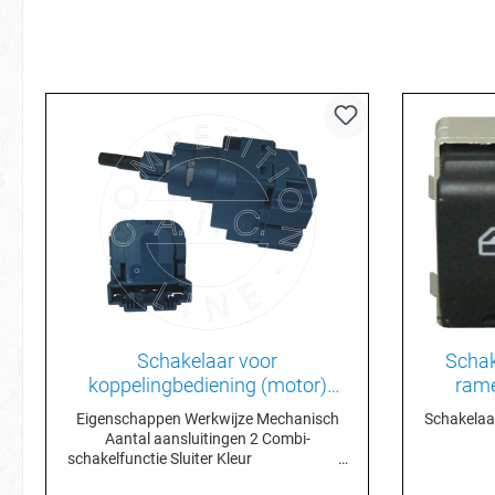
Schakelaar voor
Schak
koppelingbediening (motor)
rame
1J0927189E
Eigenschappen Werkwijze Mechanisch
Schakelaar
Aantal aansluitingen 2 Combi-
schakelfunctie Sluiter Kleur
Blauw Materiaal Kunststof