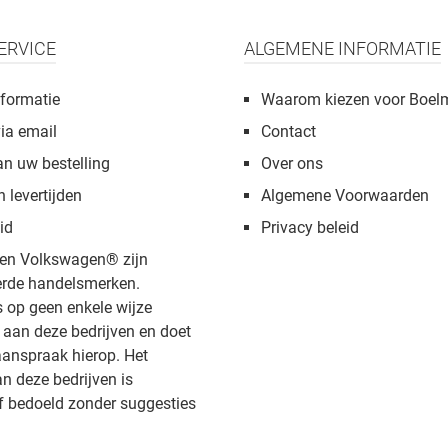
ERVICE
ALGEMENE INFORMATIE
formatie
Waarom kiezen voor Boel
via email
Contact
an uw bestelling
Over ons
n levertijden
Algemene Voorwaarden
id
Privacy beleid
en Volkswagen® zijn
rde handelsmerken.
s op geen enkele wijze
aan deze bedrijven en doet
anspraak hierop. Het
 deze bedrijven is
f bedoeld zonder suggesties