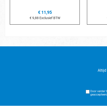
€ 11,95
€ 9,88
Exclusief BTW
In het winkelmandje
I
Altij
Door verder 
geaccepteerd