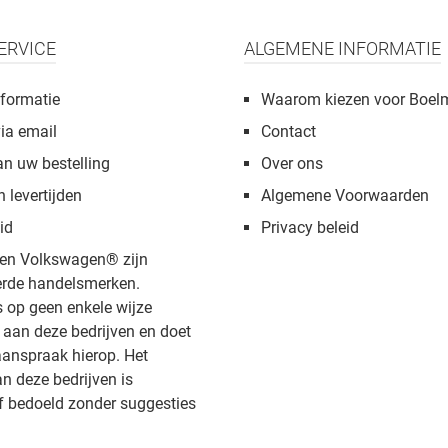
ERVICE
ALGEMENE INFORMATIE
formatie
Waarom kiezen voor Boel
via email
Contact
an uw bestelling
Over ons
n levertijden
Algemene Voorwaarden
id
Privacy beleid
en Volkswagen® zijn
rde handelsmerken.
s op geen enkele wijze
aan deze bedrijven en doet
anspraak hierop. Het
 deze bedrijven is
f bedoeld zonder suggesties