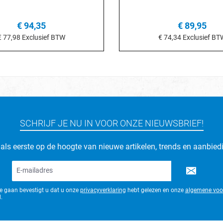
€ 94,35
€ 89,95
€ 77,98
Exclusief BTW
€ 74,34
Exclusief BT
n het winkelmandje
In het winkelmand
SCHRIJF JE NU IN VOOR ONZE NIEUWSBRIEF!
d als eerste op de hoogte van nieuwe artikelen, trends en aanbied
E-
mailadres*
te gaan bevestigt u dat u onze
privacyverklaring
hebt gelezen en onze
algemene voo
.