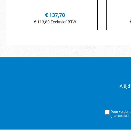
€ 137,70
€ 113,80
Exclusief BTW
In het winkelmandje
I
Altij
Door verder 
geaccepteerd