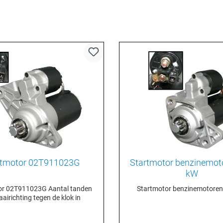
rtmotor 02T911023G
Startmotor benzinemoto
kW
T911023G Aantal tanden
Startmotor benzinemotoren
aairichting tegen de klok in