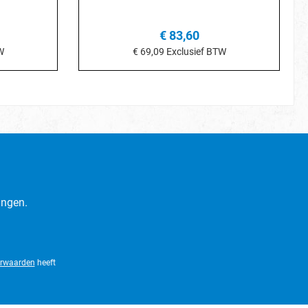
€ 83,60
W
€ 69,09
Exclusief BTW
je
In het winkelmandje
ingen.
rwaarden
heeft