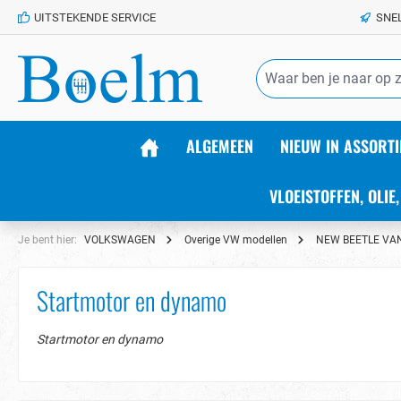
UITSTEKENDE SERVICE
SNE
de hoofdinhoud
ALGEMEEN
NIEUW IN ASSORTI
VLOEISTOFFEN, OLIE,
Je bent hier:
VOLKSWAGEN
Overige VW modellen
NEW BEETLE VA
Startmotor en dynamo
Startmotor en dynamo