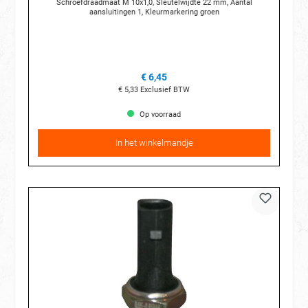
Schroefdraadmaat M 10x1,0, Sleutelwijdte 22 mm, Aantal
aansluitingen 1, Kleurmarkering groen
€ 6,45
€ 5,33
Exclusief BTW
Op voorraad
In het winkelmandje