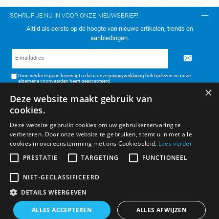
SCHRIJF JE NU IN VOOR ONZE NIEUWSBRIEF!
Altijd als eerste op de hoogte van nieuwe artikelen, trends en
aanbiedingen.
E-
mailadres*
Door verder te gaan bevestigt u dat u onze
privacyverklaring
hebt gelezen en onze
algemene voorwaarden
heeft geaccepteerd.
×
Deze website maakt gebruik van
TELEFONISCH CONTACT:
cookies.
KLANTENSERVICE
Deze website gebruikt cookies om uw gebruikerservaring te
verbeteren. Door onze website te gebruiken, stemt u in met alle
ALGEMENE INFORMATIE
cookies in overeenstemming met ons Cookiebeleid.
Lees verder
BETAAL- & VERZENDMETHODEN
PRESTATIE
TARGETING
FUNCTIONEEL
NIET-GECLASSIFICEERD
DETAILS WEERGEVEN
* Alle prijzen zijn inclusief BTW, exclusief verzendkosten.
ALLES ACCEPTEREN
ALLES AFWIJZEN
© Boelm VOF 2026