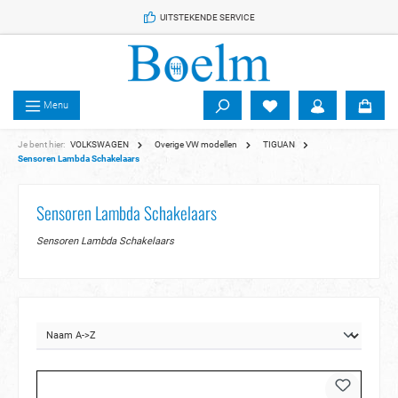
 de hoofdinhoud
UITSTEKENDE SERVICE
Menu
Je bent hier:
VOLKSWAGEN
Overige VW modellen
TIGUAN
Sensoren Lambda Schakelaars
Sensoren Lambda Schakelaars
Sensoren Lambda Schakelaars