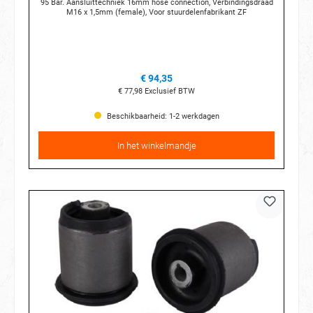
95 Bar. Aansluittechniek 16mm hose connection, Verbindingsdraad
M16 x 1,5mm (female), Voor stuurdelenfabrikant ZF
€ 94,35
€ 77,98
Exclusief BTW
Beschikbaarheid: 1-2 werkdagen
In het winkelmandje