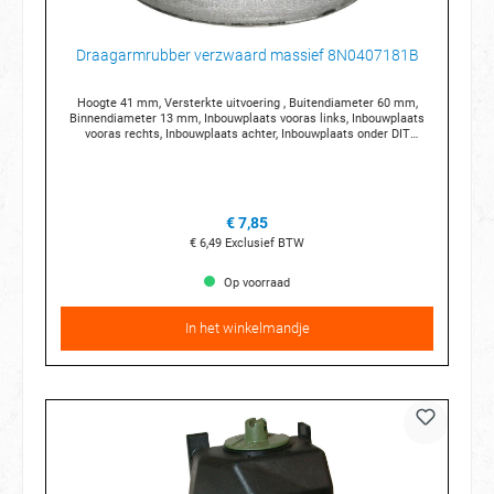
Draagarmrubber verzwaard massief 8N0407181B
Hoogte 41 mm, Versterkte uitvoering , Buitendiameter 60 mm,
Binnendiameter 13 mm, Inbouwplaats vooras links, Inbouwplaats
vooras rechts, Inbouwplaats achter, Inbouwplaats onder DIT
ARTIKEL WORDT VEELAL OOK TOEGEPAST OP GOLF 3, GOLF 4,
BORA EN BEPAALDE POLO MODELLEN
€ 7,85
€ 6,49
Exclusief BTW
Op voorraad
In het winkelmandje