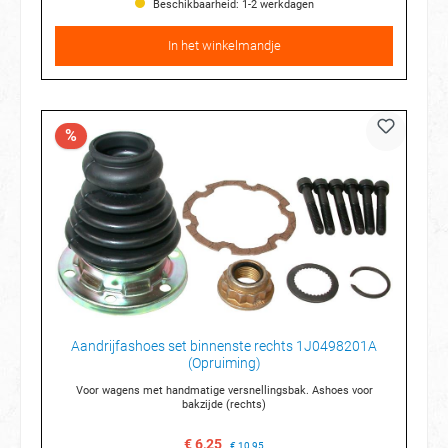
Beschikbaarheid: 1-2 werkdagen
In het winkelmandje
%
Aandrijfashoes set binnenste rechts 1J0498201A
(Opruiming)
Voor wagens met handmatige versnellingsbak. Ashoes voor
bakzijde (rechts)
€ 6,25
€ 10,95