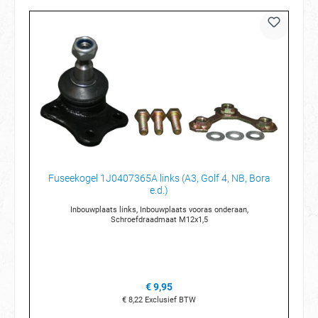
Fuseekogel 1J0407365A links (A3, Golf 4, NB, Bora
e.d.)
Inbouwplaats links, Inbouwplaats vooras onderaan,
Schroefdraadmaat M12x1,5
€ 9,95
€ 8,22
Exclusief BTW