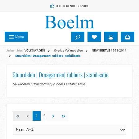
 de hoofdinhoud
UITSTEKENDE SERVICE
Menu
Je bent hier:
VOLKSWAGEN
Overige VW modellen
NEW BEETLE 1998-2011
Stuurdelen | Draagarmen| rubbers | stabilisatie
Stuurdelen | Draagarmen| rubbers | stabilisatie
Stuurdelen | Draagarmen| rubbers | stabilisatie
1
2